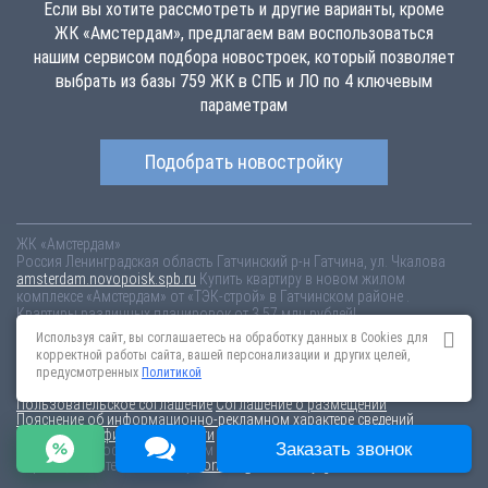
Если вы хотите рассмотреть и другие варианты, кроме
ЖК «Амстердам», предлагаем вам воспользоваться
нашим сервисом подбора новостроек, который позволяет
выбрать из базы 759 ЖК в СПБ и ЛО по 4 ключевым
параметрам
Подобрать новостройку
ЖК «Амстердам»
Россия
Ленинградская область
Гатчинский р-н
Гатчина, ул. Чкалова
amsterdam.novopoisk.spb.ru
Купить квартиру в новом жилом
комплексе «Амстердам» от «ТЭК-строй» в Гатчинском районе .
Квартиры различных планировок от 3.57 млн рублей!
Используя сайт, вы соглашаетесь на обработку данных в Cookies для
Новостройки Санкт-Петербурга
Новостройки Москвы
корректной работы сайта, вашей персонализации и других целей,
Информация на сайте взята из открытых источников, не является
предусмотренных
Политикой
публичной офертой и распространяется для ознакомления.
Пользовательское соглашение
Соглашение о размещении
Пояснение об информационно-рекламном характере сведений
Политика конфиденциальности
Заказать звонок
По всем вопросам, связанным с актуальностью информации на
портале, пишите на эл.почту
content@novostroy-gid.ru