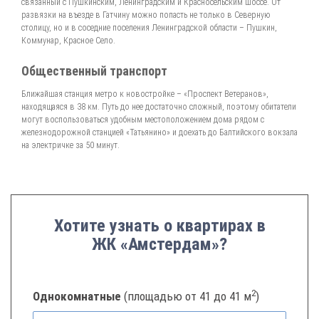
связанный с Пушкинским, Ленинградским и Красносельским шоссе. От
развязки на въезде в Гатчину можно попасть не только в Северную
столицу, но и в соседние поселения Ленинградской области – Пушкин,
Коммунар, Красное Село.
Общественный транспорт
Ближайшая станция метро к новостройке – «Проспект Ветеранов»,
находящаяся в 38 км. Путь до нее достаточно сложный, поэтому обитатели
могут воспользоваться удобным местоположением дома рядом с
железнодорожной станцией «Татьянино» и доехать до Балтийского вокзала
на электричке за 50 минут.
Хотите узнать о квартирах в
ЖК «Амстердам»?
2
Однокомнатные
(площадью от 41 до 41 м
)