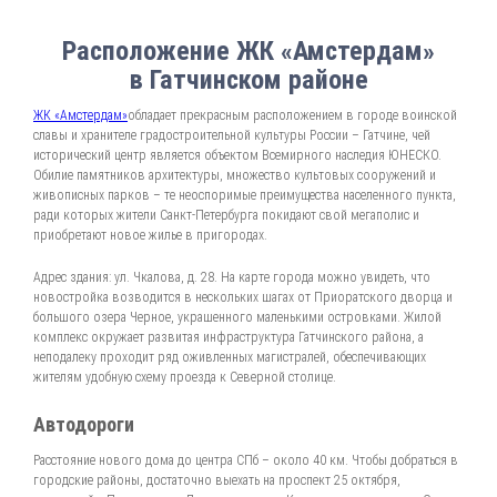
Расположение ЖК «Амстердам»
в Гатчинском районе
ЖК «Амстердам»
обладает прекрасным расположением в городе воинской
славы и хранителе градостроительной культуры России – Гатчине, чей
исторический центр является объектом Всемирного наследия ЮНЕСКО.
Обилие памятников архитектуры, множество культовых сооружений и
живописных парков – те неоспоримые преимущества населенного пункта,
ради которых жители Санкт-Петербурга покидают свой мегаполис и
приобретают новое жилье в пригородах.
Адрес здания: ул. Чкалова, д. 28. На карте города можно увидеть, что
новостройка возводится в нескольких шагах от Приоратского дворца и
большого озера Черное, украшенного маленькими островками. Жилой
комплекс окружает развитая инфраструктура Гатчинского района, а
неподалеку проходит ряд оживленных магистралей, обеспечивающих
жителям удобную схему проезда к Северной столице.
Автодороги
Расстояние нового дома до центра СПб – около 40 км. Чтобы добраться в
городские районы, достаточно выехать на проспект 25 октября,