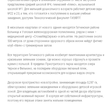
Образовательная сфера в ближайшем окружении от места застройки
представлена средней школой №4, гимназией «Апекс», музыкальной
школой №1. Для малышей дошкольного возраста работают детские сады
№22 и 23, а тем, кто готовится к поступлению в высшие учебные
заведения, доступен Технологический факультет ГИЭФПТ.
В нескольких кварталах от нового здания находятся Гатчинская района
больница и Узловая железнодорожная поликлиника, рядом с ними –
медицинский центр «СтомаМедСервис» и сеть аптек. На расстоянии около
500 метров от дома сторонники здорового образа жизни найдут фитнес-
клуб «Маяк» с тренажерным залом.
Вся территория Гатчинского района изобилует памятниками архитектуры и
красивыми зелеными зонами, где можно хорошо отдохнуть и провести
время с пользой. В пределах Приотратского парка находятся озера
Черное и Филькино, на последнем оборудован песчаный пляж,
открывающий прекрасные возможности для водных видов спорта.
Дворовое пространство новостройки, занимающее площадь 0,287 га,
облагорожено зелеными насаждениями и оборудовано детской игровой
зоной. Для владельцев автомобилей в одной из частей двора обустроен
открытый наземный паркинг. В корпусе нет собственной инфраструктуры,
поэтому его первые этажи заняты жилыми помещениями.